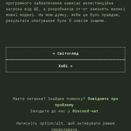
програмного забезпечення нависає екзистенційна
загроза від ШІ, а розробників от-от замінять великі
мовні моделі. На мою думку, якби це було правдою,
результати опитування були б зовсім іншими.
«
Світогляд
Хобі
»
Маєте питання? Знайшли помилку?
Повідомте про
проблему
.
Заходьте до нас у
Discord-чат
.
Натисніть option/alt, щоб активувати режим
перекладача.