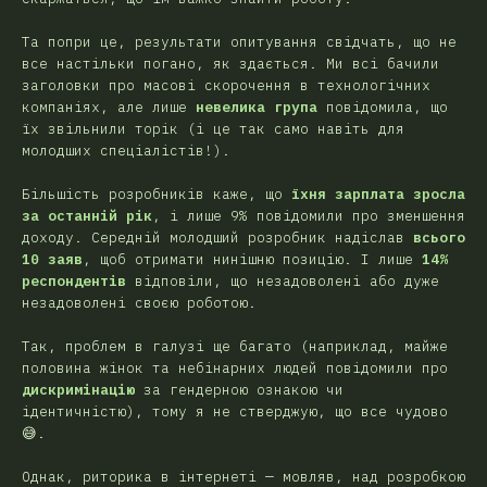
Та попри це, результати опитування свідчать, що не
все настільки погано, як здається. Ми всі бачили
заголовки про масові скорочення в технологічних
компаніях, але лише
невелика група
повідомила, що
їх звільнили торік (і це так само навіть для
молодших спеціалістів!).
Більшість розробників каже, що
їхня зарплата зросла
за останній рік
, і лише 9% повідомили про зменшення
доходу. Середній молодший розробник надіслав
всього
10 заяв
, щоб отримати нинішню позицію. І лише
14%
респондентів
відповіли, що незадоволені або дуже
незадоволені своєю роботою.
Так, проблем в галузі ще багато (наприклад, майже
половина жінок та небінарних людей повідомили про
дискримінацію
за гендерною ознакою чи
ідентичністю), тому я не стверджую, що все чудово
😅.
Однак, риторика в інтернеті — мовляв, над розробкою