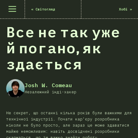
Відкрити меню
«
Світогляд
Хобі
»
Все не так уже
й погано, як
здається
Josh W. Comeau
Незалежний інді-хакер
Не секрет, що останні кілька років були важкими для
технічної індустрії. Почати кар'єру розробника
ніколи не було просто, але зараз це може здаватися
майже неможливим: навіть досвідчені розробники
скаржаться, що їм важко знайти роботу.