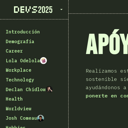
State of Devs 2025
Introducción
Apó
Demografía
Career
Lola Odelola
Workplace
Realizamos es
sostenible si
Technology
ayudándonos a
Declan Chidlow
ponerte en co
Health
Worldview
Josh Comeau
Hobbies