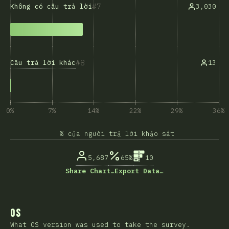
7
3,030
Không có câu trả lời
8
Câu trả lời khác
13
0%
7%
14%
22%
29%
36%
% của người trả lời khảo sát
5,687
65%
10
Share Chart…
Export Data…
OS
What OS version was used to take the survey.