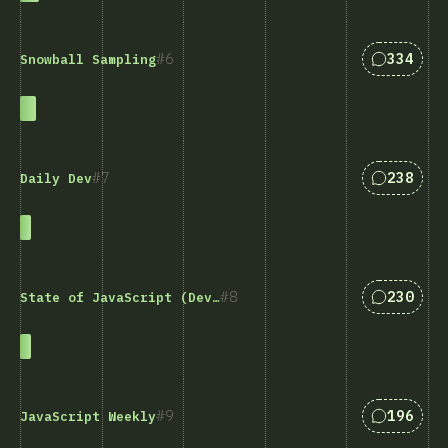
Answers 
6
334
Snowball Sampling
Answers 
7
238
Daily Dev
Answers 
8
230
State of JavaScript (Devographics)
Answers 
9
196
JavaScript Weekly