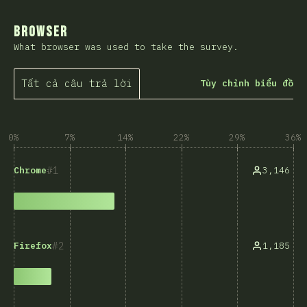
Browser
What browser was used to take the survey.
Tất cả câu trả lời
Tùy chỉnh biểu đồ
0%
7%
14%
22%
29%
36%
1
3,146
Chrome
2
1,185
Firefox