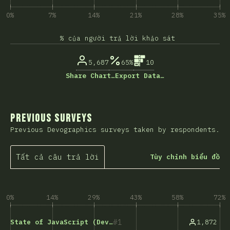
0%
7%
14%
21%
28%
35%
% của người trả lời khảo sát
5,687
65%
10
Share Chart…
Export Data…
Previous Surveys
Previous Devographics surveys taken by respondents.
Tất cả câu trả lời
Tùy chỉnh biểu đồ
0%
14%
29%
43%
58%
72%
1
1,872
State of JavaScript (Devographics)