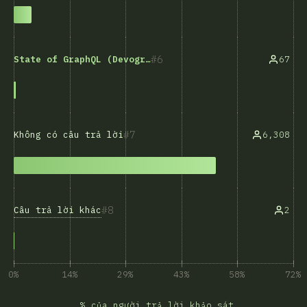
6
67
State of GraphQL (Devographics)
7
6,308
Không có câu trả lời
8
Câu trả lời khác
2
0%
14%
29%
43%
58%
72%
% của người trả lời khảo sát