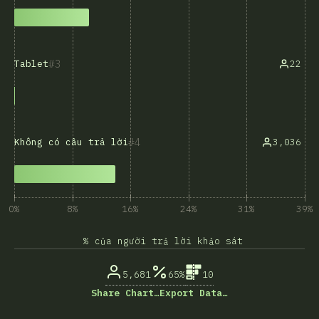
3
22
Tablet
4
3,036
Không có câu trả lời
0%
8%
16%
24%
31%
39%
% của người trả lời khảo sát
5,681
65%
10
Share Chart…
Export Data…