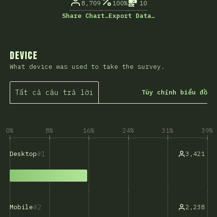
8,709
100%
10
Share Chart…
Export Data…
Device
What device was used to take the survey.
Tất cả câu trả lời
Tùy chỉnh biểu đồ
0%
8%
16%
24%
31%
39%
1
3,421
Desktop
2
2,238
Mobile