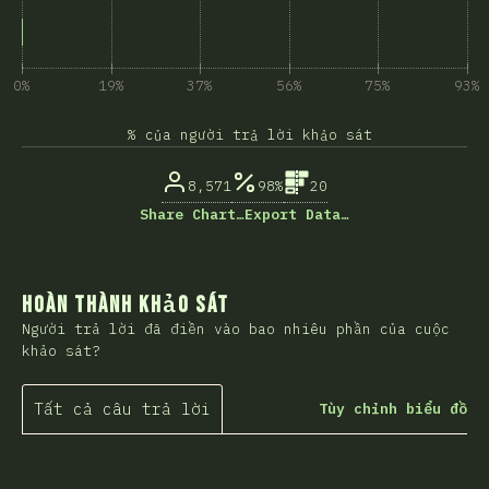
0%
19%
37%
56%
75%
93%
% của người trả lời khảo sát
8,571
98%
20
Share Chart…
Export Data…
Hoàn thành khảo sát
Người trả lời đã điền vào bao nhiêu phần của cuộc
khảo sát?
Tất cả câu trả lời
Tùy chỉnh biểu đồ