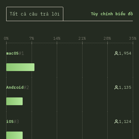
Tất cả câu trả lời
Tùy chỉnh biểu đồ
0%
7%
14%
21%
28%
35%
1
1,954
macOS
2
1,135
Android
3
1,124
iOS