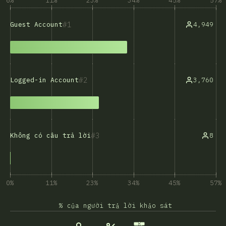
0%
11%
23%
34%
45%
57%
1
4,949
Guest Account
2
3,760
Logged-in Account
3
8
Không có câu trả lời
0%
11%
23%
34%
45%
57%
% của người trả lời khảo sát