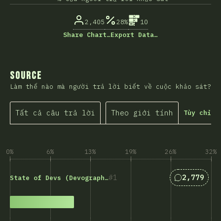
2,405
28%
10
Share Chart…
Export Data…
Source
Làm thế nào mà người trả lời biết về cuộc khảo sát?
Tất cả câu trả lời
Theo giới tính
Tùy chỉnh
0%
6%
13%
19%
26%
32%
Answers ma
1
2,779
State of Devs (Devographics)