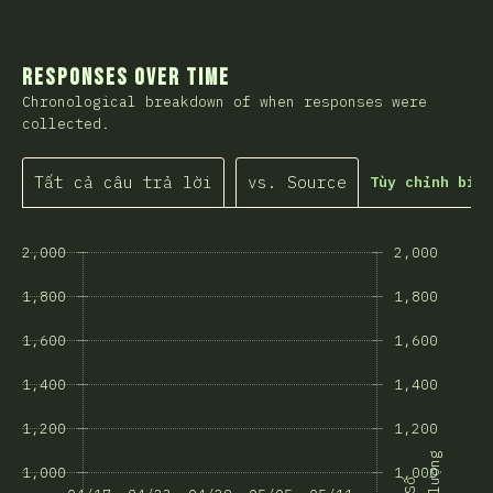
Responses Over Time
Chronological breakdown of when responses were
collected.
Tất cả câu trả lời
vs. Source
Tùy chỉnh biểu
2,000
2,000
1,800
1,800
1,600
1,600
1,400
1,400
1,200
1,200
g
1,000
1,000
S
ố
l
ư
ợ
n