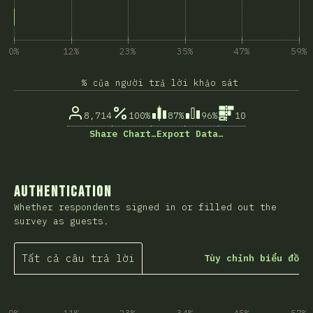
0%
12%
23%
35%
47%
59%
% của người trả lời khảo sát
8,714
100%
87%
96%
10
Share Chart…
Export Data…
Authentication
Whether respondents signed in or filled out the
survey as guests.
Tất cả câu trả lời
Tùy chỉnh biểu đồ