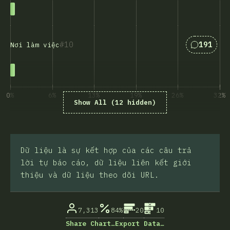
Answers 
10
191
Nơi làm việc
0%
6%
13%
19%
26%
32%
Show All (12 hidden)
% của người trả lời khảo sát
Dữ liệu là sự kết hợp của các câu trả
lời tự báo cáo, dữ liệu liên kết giới
thiệu và dữ liệu theo dõi URL.
7,313
84%
20
10
Share Chart…
Export Data…