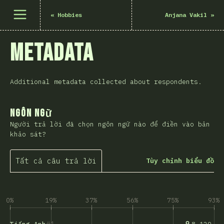
Mở menu
«
Hobbies
Anjana Vakil
»
Metadata
Additional metadata collected about respondents.
Ngôn ngữ
Người trả lời đã chọn ngôn ngữ nào để điền vào bản
khảo sát?
Tất cả câu trả lời
Tùy chỉnh biểu đồ
0%
19%
37%
56%
75%
93%