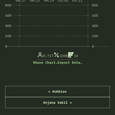
04/17
04/23
04/29
05/05
05/11
800
800
600
600
400
400
200
200
0
0
8,717
100%
10
Share Chart…
Export Data…
«
Hobbies
Anjana Vakil
»